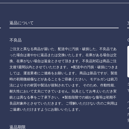
返品について
不良品
ご注文と異なる商品が届いた、配送中に汚損・破損した、不良品であ
った場合は速やかに返品または交換いたします。在庫がある場合は交
換、在庫がない場合は返金とさせて頂きます。不良品対応は商品ご注
文後1週間以内とさせていただきます。 ※配送中の汚損・破損につきま
しては、運送業者にご連絡をお願いします。 商品は新品ですが、製造
時の初期微細傷などがあることをご容赦ください。 モデルガンは銃刀
法によりその材質や製法が規制されています。 そのため、作動性能、
耐久性において丈夫にできていません。玩具としてお考えいただき実
銃とは異なる事をご了承下さい。 ※製造段階での細かな傷等は初期不
良品対象外とさせていただきます。 ご理解いただけない方のご利用は
ご遠慮いただけますようにお願いいたします。
返品期限