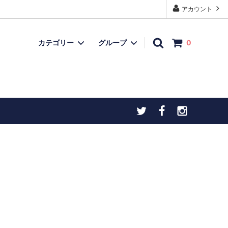
アカウント
カテゴリー
グループ
0
モデルガン
再入荷品
上用
忍者ダーツ・手裏剣ダーツ
チトセオリジナル製品
ヒストリックアイテム
お宝ボックス（委託品など）
）
こだわりの逸品
物（火打石
お宝ボックス（委託品など）