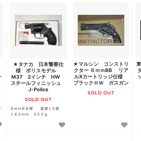
ト
★マルシン コンストリ
東
★タナカ 日本警察仕
ー
クター ６ｍｍBB リア
様 ポリスモデル
ー
ルXカートリッジ仕様
M37 2インチ HW
ブラックＨＷ ガスガン
スチールフィニッシュ
J-Police
SOLD OUT
SOLD OUT
ン
ス
６ｍｍＢＢ弾 装弾１０発
１６０ｍｍ ３５０ｇ