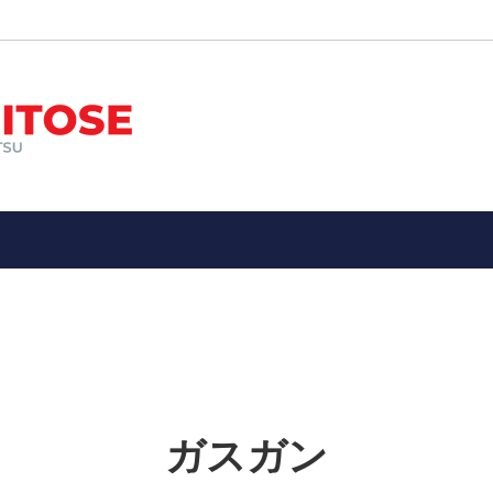
ン
オススメ！
エアガン
新入荷品
ー装備品
メ！エアガン・ガスガン・電動ガ
ミリタリーアイテム
子供向け１０歳以上用１４歳以
具・武器
警察、ポリスグッズ
縁起物
★メーカー別
ドア・サバイバル・防災用品
アウトドア（ツールナイフetc
ン、パッチ
お土産（Souvenir）・ 縁起
etc）
ガスガン