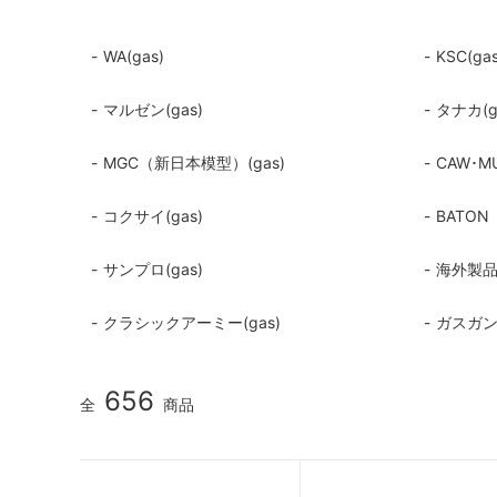
WA(gas)
KSC(gas
マルゼン(gas)
タナカ(g
MGC（新日本模型）(gas)
CAW･M
コクサイ(gas)
BATO
サンプロ(gas)
海外製品(
クラシックアーミー(gas)
ガスガ
656
全
商品