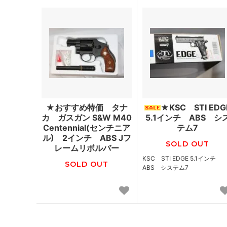
★おすすめ特価 タナ
★KSC STI EDG
カ ガスガン S&W M40
5.1インチ ABS シ
Centennial(センチニア
テム7
ル) 2インチ ABS Jフ
SOLD OUT
レームリボルバー
KSC STI EDGE 5.1インチ
SOLD OUT
ABS システム7