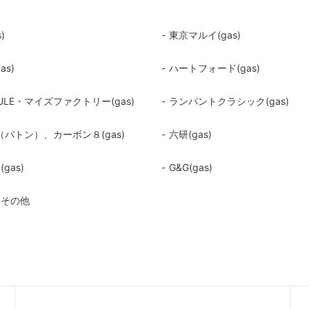
)
東京マルイ(gas)
as)
ハートフォード(gas)
ULE・マイズファクトリー(gas)
ランパントクラシック(gas)
N（バトン）、カーボン８(gas)
六研(gas)
gas)
G&G(gas)
ンその他