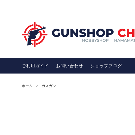
ガスガン
お買い得品SALE
電動ガ
チトセ
ガンアクセサリー
オススメ！モデルガン
サバゲ
オスス
ン
ご利用ガイド
お問い合わせ
ショップブログ
武士・忍者グッズ
護身用
忍者ダーツ・忍者グッズ・武士・武器
開運・
DENIX社（デニックス）
アウト
ホーム
ガスガン
完売品
その他、雑貨（インテリア、ファッショ
ワッペ
ン）
完売品、絶版品