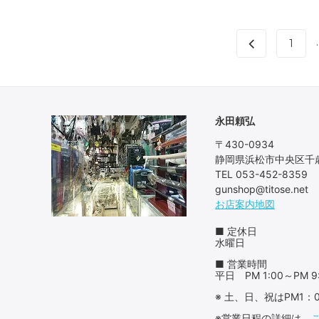
.
1
永田頼弘
〒430-0934
静岡県浜松市中央区千歳
TEL 053-452-8359
gunshop@titose.net
お店案内地図
■ 定休日
水曜日
■ 営業時間
平日 PM 1:00～PM 9
※ 土、日、祝はPM1
※営業日程の詳細は、