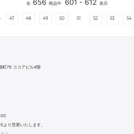
656
601 - 612
全
商品中
表示
..
47
48
49
50
51
52
53
54
町76 ココアビル4階
:00
：05より営業いたします。
こちら