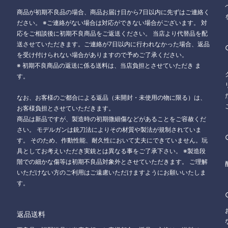
商品が初期不良品の場合、商品お届け日から7日以内に先ずはご連絡く
ださい。 ※ご連絡がない場合は対応ができない場合がございます。 対
応をご相談後に初期不良商品をご返送ください。 当店より代替品を配
送させていただきます。ご連絡が7日以内に行われなかった場合、返品
を受け付けられない場合がありますので予めご了承ください。
※ 初期不良商品の返送に係る送料は、当店負担とさせていただき ま
す。
なお、お客様のご都合による返品（未開封・未使用の物に限る）は、
お客様負担とさせていただきます。
商品は新品ですが、製造時の初期微細傷などがあることをご容赦くだ
さい。 モデルガンは銃刀法によりその材質や製法が規制されていま
す。 そのため、作動性能、耐久性において丈夫にできていません。玩
具としてお考えいただき実銃とは異なる事をご了承下さい。 ※製造段
階での細かな傷等は初期不良品対象外とさせていただきます。 ご理解
いただけない方のご利用はご遠慮いただけますようにお願いいたしま
す。
返品送料