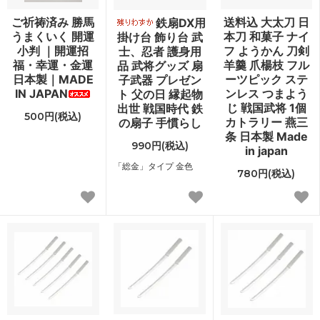
ご祈祷済み 勝馬
送料込 大太刀 日
鉄扇DX用
うまくいく 開運
本刀 和菓子 ナイ
掛け台 飾り台 武
小判 ｜開運招
フ ようかん 刀剣
士、忍者 護身用
福・幸運・金運
羊羹 爪楊枝 フル
品 武将グッズ 扇
日本製｜MADE
ーツピック ステ
子武器 プレゼン
IN JAPAN
ンレス つまよう
ト 父の日 縁起物
じ 戦国武将 1個
出世 戦国時代 鉄
500円(税込)
カトラリー 燕三
の扇子 手慣らし
条 日本製 Made
990円(税込)
in japan
「総金」タイプ 金色
780円(税込)