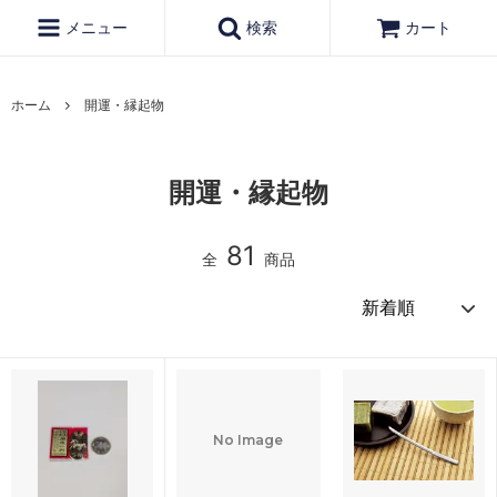
メニュー
検索
カート
ホーム
開運・縁起物
開運・縁起物
81
全
商品
No Image