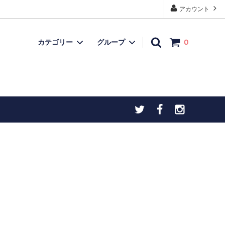
アカウント
カテゴリー
グループ
0
モデルガン
再入荷品
上用
忍者ダーツ・手裏剣ダーツ
チトセオリジナル製品
ヒストリックアイテム
お宝ボックス（委託品など）
）
こだわりの逸品
物（火打石
お宝ボックス（委託品など）