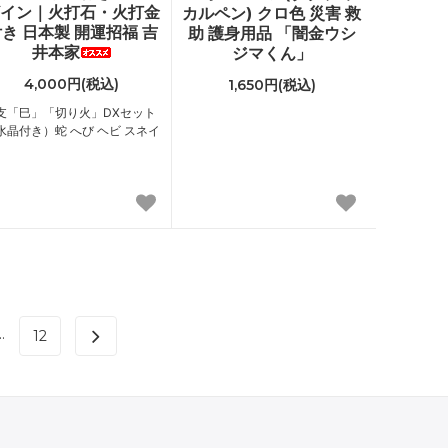
イン｜火打石・火打金
カルペン) クロ色 災害 救
き 日本製 開運招福 吉
助 護身用品 「闇金ウシ
井本家
ジマくん」
4,000円(税込)
1,650円(税込)
支「巳」「切り火」DXセット
水晶付き）蛇 へび ヘビ スネイ
..
12