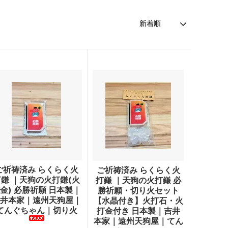
ご祈祷済み らくらく火
ご祈祷済み らくらく火
打鎌 ｜天狗の火打鎌(火
打鎌 ｜天狗の火打鎌 必
金) 必勝祈願 日本製｜
勝祈願・切り火セット
井本家｜遠州天狗屋｜
【水晶付き】火打石・火
てんぐちゃん｜切り火
打金付き 日本製｜吉井
本家｜遠州天狗屋｜てん