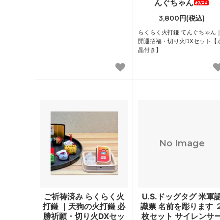
んぐちゃん
3,800円(税込)
らくらく火打鎌 てんぐちゃん
開運招福・切り火DXセット【
晶付き】
No Image
ご祈祷済み らくらく火
U.S.ドッグタグ 米軍
打鎌 ｜天狗の火打鎌 必
識票 名前を彫ります 
勝祈願・切り火DXセッ
枚セット サイレンサ