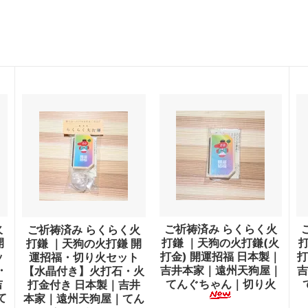
火
ご祈祷済み らくらく火
ご祈祷済み らくらく火
開
打鎌 ｜天狗の火打鎌(火
打鎌 ｜天狗の火打鎌 開
ッ
打金) 開運招福 日本製｜
打
運招福・切り火セット
・
吉井本家｜遠州天狗屋｜
吉
【水晶付き】火打石・火
吉
てんぐちゃん｜切り火
打金付き 日本製｜吉井
て
本家｜遠州天狗屋｜てん