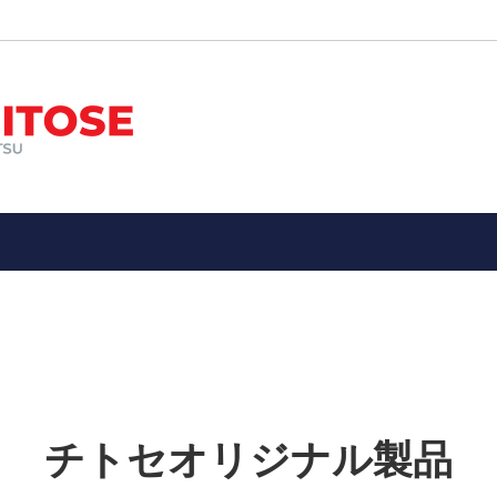
ン
オススメ！
エアガン
新入荷品
ー装備品
メ！エアガン・ガスガン・電動ガ
ミリタリーアイテム
子供向け１０歳以上用１４歳以
具・武器
警察、ポリスグッズ
縁起物
★メーカー別
ドア・サバイバル・防災用品
アウトドア（ツールナイフetc
ン、パッチ
お土産（Souvenir）・ 縁起
etc）
チトセオリジナル製品