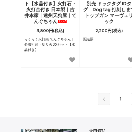
ト【水晶付き】火打石・
別売 ドックタグ IDタ
火打金付き 日本製｜吉
グ Dog tag 打刻しま
井本家｜遠州天狗屋｜て
トップガン マーヴェ
んぐちゃん
ック
3,800円(税込)
2,200円(税込)
らくらく火打鎌 てんぐちゃん｜
認識票
必勝祈願・切り火DXセット【水
晶付き】
1
永田頼弘