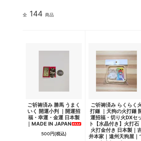
144
全
商品
ご祈祷済み 勝馬 うまく
ご祈祷済み らくらく
いく 開運小判 ｜開運招
打鎌 ｜天狗の火打鎌 
福・幸運・金運 日本製
運招福・切り火DXセ
｜MADE IN JAPAN
ト【水晶付き】火打石
火打金付き 日本製｜
500円(税込)
井本家｜遠州天狗屋｜