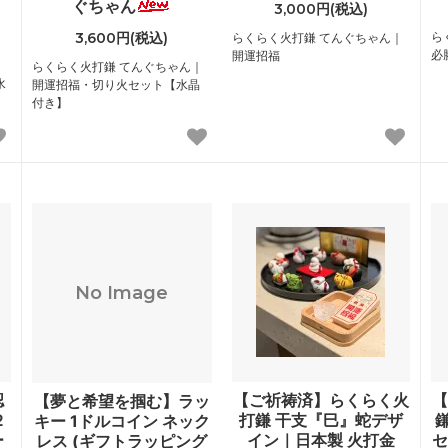
ぐちゃん
3,000円(税込)
3,600円(税込)
ら
らくらく火打鎌 てんぐちゃん｜
必
開運招福
｜
らくらく火打鎌 てんぐちゃん｜
水
開運招福・切り火セット【水晶
付き】
No Image
認
【ご祈祷済】らくらく火
【
【夢と希望を掴む】ラッ
２
打鎌 干支『巳』蛇デザ
キー 1ドルコイン ネック
ー
イン｜日本製 火打金
セ
レス (ギフトラッピング