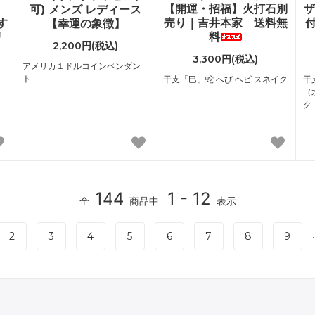
【開運・招福】火打石別
ザ
可) メンズ レディース
す
売り｜吉井本家 送料無
付
【幸運の象徴】
リ
料
2,200円(税込)
3,300円(税込)
アメリカ１ドルコインペンダン
ト
干支「巳」蛇 へび ヘビ スネイク
干
（
ク
144
1 - 12
全
商品中
表示
.
2
3
4
5
6
7
8
9