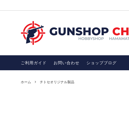
ガスガン
お買い得品SALE
電動ガ
チトセ
ガンアクセサリー
オススメ！モデルガン
サバゲ
オスス
ン
ご利用ガイド
お問い合わせ
ショップブログ
武士・忍者グッズ
護身用
忍者ダーツ・忍者グッズ・武士・武器
開運・
DENIX社（デニックス）
アウト
ホーム
チトセオリジナル製品
完売品
その他、雑貨（インテリア、ファッショ
ワッペ
ン）
完売品、絶版品