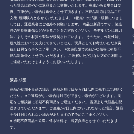
った場合は速やかに返品または交換いたします。在庫がある場合は交
換、在庫がない場合は返金とさせて頂きます。不良品対応は商品ご注
文後1週間以内とさせていただきます。 ※配送中の汚損・破損につきま
しては、運送業者にご連絡をお願いします。 商品は新品ですが、製造
時の初期微細傷などがあることをご容赦ください。 モデルガンは銃刀
法によりその材質や製法が規制されています。 そのため、作動性能、
耐久性において丈夫にできていません。玩具としてお考えいただき実
銃とは異なる事をご了承下さい。 ※製造段階での細かな傷等は初期不
良品対象外とさせていただきます。 ご理解いただけない方のご利用は
ご遠慮いただけますようにお願いいたします。
返品期限
商品が初期不良品の場合、商品お届け日から7日以内に先ずはご連絡く
ださい。 ※ご連絡がない場合は対応ができない場合がございます。 対
応をご相談後に初期不良商品をご返送ください。 当店より代替品を配
送させていただきます。ご連絡が7日以内に行われなかった場合、返品
を受け付けられない場合がありますので予めご了承ください。
※ 初期不良商品の返送に係る送料は、当店負担とさせていただき ま
す。