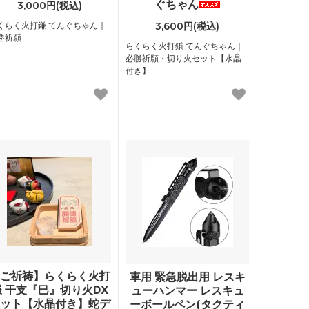
ぐちゃん
3,000円(税込)
くらく火打鎌 てんぐちゃん｜
3,600円(税込)
勝祈願
らくらく火打鎌 てんぐちゃん｜
必勝祈願・切り火セット【水晶
付き】
ご祈祷】らくらく火打
車用 緊急脱出用 レスキ
鎌 干支『巳』切り火DX
ューハンマー レスキュ
ット【水晶付き】蛇デ
ーボールペン(タクティ