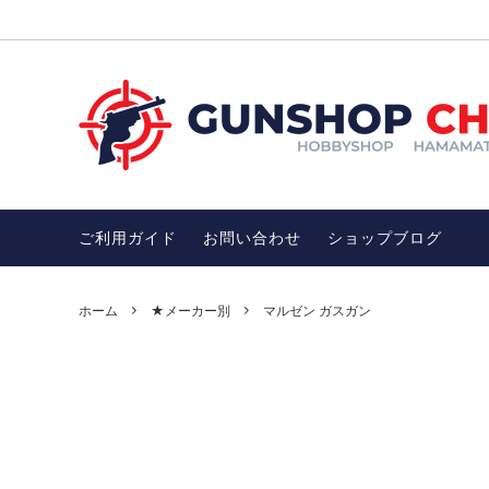
ガスガン
お買い得品SALE
電動ガ
チトセ
ガンアクセサリー
オススメ！モデルガン
サバゲ
オスス
ン
ご利用ガイド
お問い合わせ
ショップブログ
武士・忍者グッズ
護身用
忍者ダーツ・忍者グッズ・武士・武器
開運・
DENIX社（デニックス）
アウト
ホーム
★メーカー別
マルゼン ガスガン
完売品
その他、雑貨（インテリア、ファッショ
ワッペ
ン）
完売品、絶版品