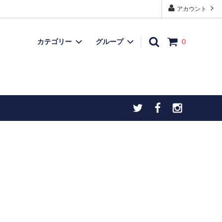
アカウント
カテゴリー
グループ
0
モデルガン
再入荷品
上用
忍者ダーツ・手裏剣ダーツ
チトセオリジナル製品
ヒストリックアイテム
お宝ボックス（委託品など）
）
こだわりの逸品
物（火打石
お宝ボックス（委託品など）