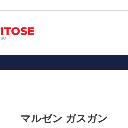
ン
オススメ！
エアガン
新入荷品
ー装備品
メ！エアガン・ガスガン・電動ガ
ミリタリーアイテム
子供向け１０歳以上用１４歳以
具・武器
警察、ポリスグッズ
縁起物
★メーカー別
ドア・サバイバル・防災用品
アウトドア（ツールナイフetc
ン、パッチ
お土産（Souvenir）・ 縁起
etc）
マルゼン ガスガン