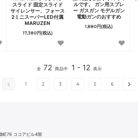
ルです。 ガン用スプレ
スライド 固定スライド
ー ガスガン モデルガン
サイレンサー、フォース
電動ガンのおすすめ
2ミニスーパーLED付属
MARUZEN
1,880円(税込)
17,380円(税込)
72
1 - 12
全
商品中
表示
1
2
3
4
5
6
町76 ココアビル4階