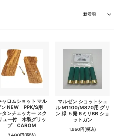
キャロムショット マル
マルゼン ショットシェ
ン NEW PPK/S用
ル M1100/M870用 グリ
シタンチェッカー スク
ン 緑 ５発 6ミリBB ショ
リュー付 木製グリッ
ットガン
プ CAROM
1,960円(税込)
7,480円(税込)