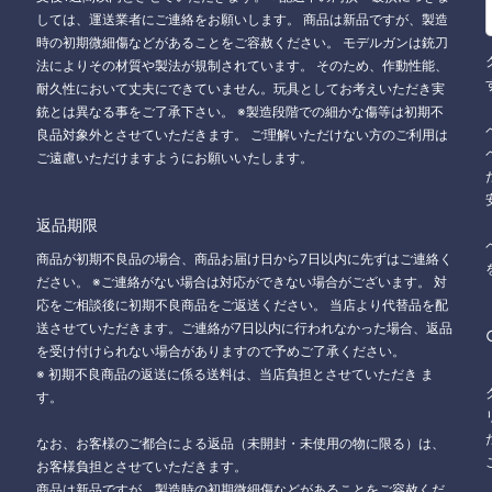
しては、運送業者にご連絡をお願いします。 商品は新品ですが、製造
時の初期微細傷などがあることをご容赦ください。 モデルガンは銃刀
法によりその材質や製法が規制されています。 そのため、作動性能、
耐久性において丈夫にできていません。玩具としてお考えいただき実
銃とは異なる事をご了承下さい。 ※製造段階での細かな傷等は初期不
良品対象外とさせていただきます。 ご理解いただけない方のご利用は
ご遠慮いただけますようにお願いいたします。
返品期限
商品が初期不良品の場合、商品お届け日から7日以内に先ずはご連絡く
ださい。 ※ご連絡がない場合は対応ができない場合がございます。 対
応をご相談後に初期不良商品をご返送ください。 当店より代替品を配
送させていただきます。ご連絡が7日以内に行われなかった場合、返品
を受け付けられない場合がありますので予めご了承ください。
※ 初期不良商品の返送に係る送料は、当店負担とさせていただき ま
す。
なお、お客様のご都合による返品（未開封・未使用の物に限る）は、
お客様負担とさせていただきます。
商品は新品ですが、製造時の初期微細傷などがあることをご容赦くだ