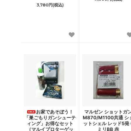
3,780円(税込)
お家であそぼう！
マルゼン ショットガ
「巣ごもりガンシューテ
M870/M1100共通 シ
ィング」お得なセット
ットシェル レッド5発 
（マルイプロターゲッ
ミリBB 赤