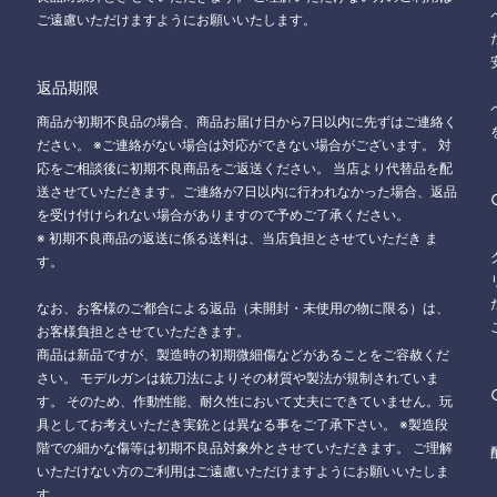
ご遠慮いただけますようにお願いいたします。
返品期限
商品が初期不良品の場合、商品お届け日から7日以内に先ずはご連絡く
ださい。 ※ご連絡がない場合は対応ができない場合がございます。 対
応をご相談後に初期不良商品をご返送ください。 当店より代替品を配
送させていただきます。ご連絡が7日以内に行われなかった場合、返品
を受け付けられない場合がありますので予めご了承ください。
※ 初期不良商品の返送に係る送料は、当店負担とさせていただき ま
す。
なお、お客様のご都合による返品（未開封・未使用の物に限る）は、
お客様負担とさせていただきます。
商品は新品ですが、製造時の初期微細傷などがあることをご容赦くだ
さい。 モデルガンは銃刀法によりその材質や製法が規制されていま
す。 そのため、作動性能、耐久性において丈夫にできていません。玩
具としてお考えいただき実銃とは異なる事をご了承下さい。 ※製造段
階での細かな傷等は初期不良品対象外とさせていただきます。 ご理解
いただけない方のご利用はご遠慮いただけますようにお願いいたしま
す。