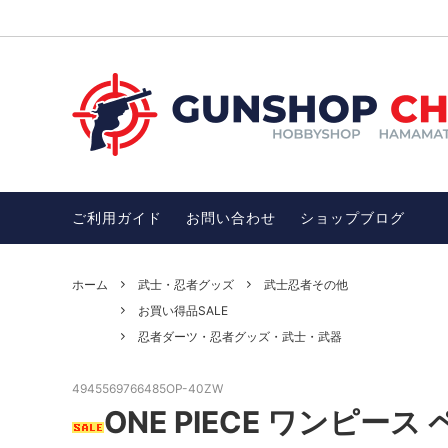
ガスガン
お買い得品SALE
電動ガ
チトセ
ガンアクセサリー
オススメ！モデルガン
サバゲ
オスス
ン
ご利用ガイド
お問い合わせ
ショップブログ
武士・忍者グッズ
護身用
忍者ダーツ・忍者グッズ・武士・武器
開運・
DENIX社（デニックス）
アウト
ホーム
武士・忍者グッズ
武士忍者その他
完売品
お買い得品SALE
その他、雑貨（インテリア、ファッショ
ワッペ
ン）
忍者ダーツ・忍者グッズ・武士・武器
完売品、絶版品
4945569766485OP-40ZW
ONE PIECE ワンピー