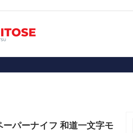
ン
オススメ！
エアガン
新入荷品
ー装備品
メ！エアガン・ガスガン・電動ガ
ミリタリーアイテム
子供向け１０歳以上用１４歳以
具・武器
警察、ポリスグッズ
縁起物
★メーカー別
ドア・サバイバル・防災用品
アウトドア（ツールナイフetc
ン、パッチ
お土産（Souvenir）・ 縁起
etc）
ス ペーパーナイフ 和道一文字モ