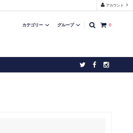
アカウント
カテゴリー
グループ
0
モデルガン
再入荷品
上用
忍者ダーツ・手裏剣ダーツ
チトセオリジナル製品
ヒストリックアイテム
お宝ボックス（委託品など）
）
こだわりの逸品
物（火打石
お宝ボックス（委託品など）