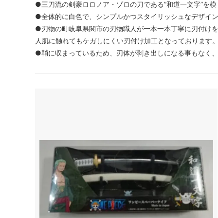
●三刀流の剣豪ロロノア・ゾロの刀である”和道一文字”を
●全体的に白色で、シンプルかつスタイリッシュなデザイ
●刃物の町岐阜県関市の刃物職人が一本一本丁寧に刃付け
人肌に触れてもケガしにくい刃付け加工となっております
●鞘に収まっているため、刃体が剥き出しになる事もなく