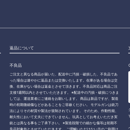
返品について
不良品
ご注文と異なる商品が届いた、配送中に汚損・破損した、不良品であ
った場合は速やかに返品または交換いたします。在庫がある場合は交
換、在庫がない場合は返金とさせて頂きます。不良品対応は商品ご注
文後1週間以内とさせていただきます。 ※配送中の汚損・破損につきま
しては、運送業者にご連絡をお願いします。 商品は新品ですが、製造
時の初期微細傷などがあることをご容赦ください。 モデルガンは銃刀
法によりその材質や製法が規制されています。 そのため、作動性能、
耐久性において丈夫にできていません。玩具としてお考えいただき実
銃とは異なる事をご了承下さい。 ※製造段階での細かな傷等は初期不
良品対象外とさせていただきます。 ご理解いただけない方のご利用は