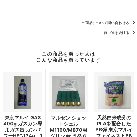
この商品について問い合わせる
買い物を続ける
この商品を買った人は
こんな商品も買っています
東京マルイ GAS
天然由来成分の
マルゼン ショッ
400g ガスガン専
PLAを配合した
トシェル
用ガス缶 ガンパ
BB弾 東京マルイ
M1100/M870用
ワーHFC134a 1
ファイネストBB
グリン 緑 ５発 6