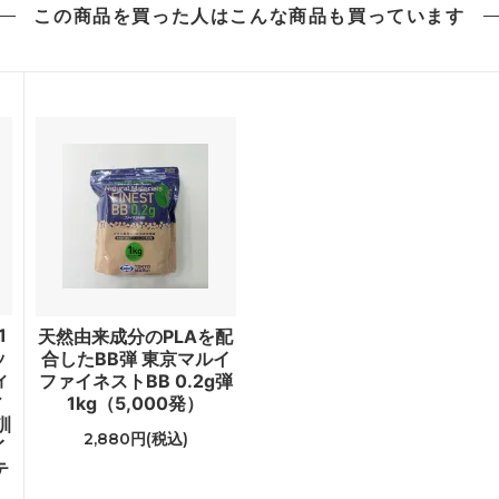
この商品を買った人は
こんな商品も買っています
1
天然由来成分のPLAを配
ッ
合したBB弾 東京マルイ
ィ
ファイネストBB 0.2g弾
ィ
1kg（5,000発）
訓
2,880円(税込)
イ
テ