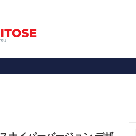
ン
オススメ！
エアガン
新入荷品
ー装備品
メ！エアガン・ガスガン・電動ガ
ミリタリーアイテム
子供向け１０歳以上用１４歳以
具・武器
警察、ポリスグッズ
縁起物
★メーカー別
ドア・サバイバル・防災用品
アウトドア（ツールナイフetc
ン、パッチ
お土産（Souvenir）・ 縁起
etc）
プロスナイパーバージョン デザ