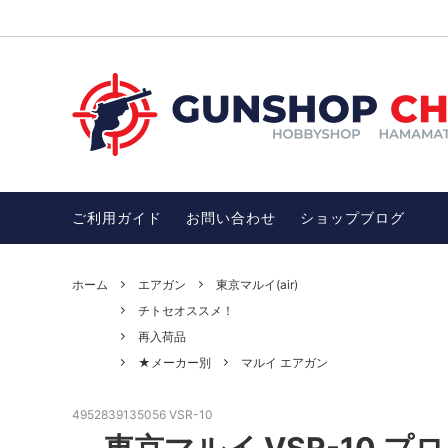
ガスガン
お買い得品SALE
電動ガ
チトセ
ガンアクセサリー
オススメ！モデルガン
サバゲ
オスス
ン
ご利用ガイド
お問い合わせ
ショップブログ
武士・忍者グッズ
護身用
忍者ダーツ・忍者グッズ・武士・武器
開運・
DENIX社（デニックス）
アウト
ホーム
エアガン
東京マルイ(air)
完売品
チトセオススメ！
その他、雑貨（インテリア、ファッショ
ワッペ
ン）
再入荷品
★メーカー別
マルイ エアガン
完売品、絶版品
4952839135056 VSR-10
東京マルイ VSR-10 