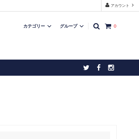
アカウント
カテゴリー
グループ
0
モデルガン
再入荷品
上用
忍者ダーツ・手裏剣ダーツ
チトセオリジナル製品
ヒストリックアイテム
お宝ボックス（委託品など）
）
こだわりの逸品
物（火打石
お宝ボックス（委託品など）