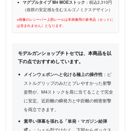
マグプルタイプ M4 MOEストック
：税込2,310円
（抜群の安定感を生むエルゴノミクスデザイン）
※画像のレシーバー上部レールは本画像用の参考品（セットに
は含まれません）となります。
モデルガンショップチトセでは、本商品を以
下の点でおすすめしています。
メインウェポンへと化ける極上の操作性
：ピ
ストルグリップのみだとブレやすかった射撃
姿勢が、M4ストックを肩に当てることで完全
に安定。近距離の瞬発力と中距離の精密射撃
を両立できます。
素早い弾幕を張れる「単発・マガジン給弾
式」
：シェル型ではなく、下部からボックス