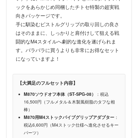
ックをあらかじめ同梱したチトセ特製の超実戦
向きパッケージです。
手に馴染むピストルグリップの取り回しの良さ
はそのままに、しっかりと肩付けして狙える戦
闘的なM4スタイルへ劇的な進化を遂げられま
す。バラバラに買うよりも非常にお得なセット
になっていますよ！
【大満足のフルセット内容】
M870ソウドオフ本体（ST-SPG-08）
：税込
16,500円（フルメタル＆木製風樹脂のタフな相
棒）
M870用M4ストックパイプグリップアダプター
：
税込6,600円（M4ストック仕様へ進化させるキー
パーツ）