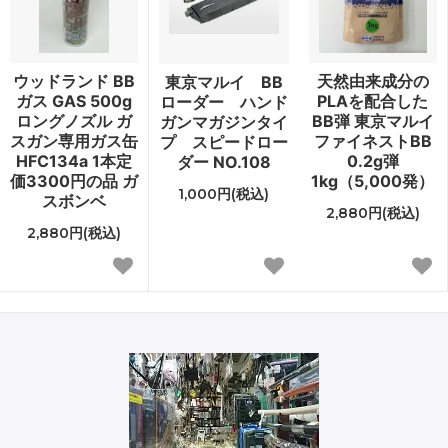
ウッドランド BB
天然由来成分の
東京マルイ BB
ガス GAS 500g
PLAを配合した
ローダー ハンド
ロングノズル ガ
BB弾 東京マルイ
ガンマガジンタイ
スガン専用ガス缶
ファイネストBB
プ スピードロー
HFC134a 1本定
0.2g弾
ダー NO.108
価3300円の品 ガ
1kg（5,000発）
1,000円(税込)
スボンベ
2,880円(税込)
2,880円(税込)