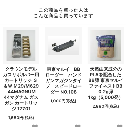
この商品を買った人は
こんな商品も買っています
クラウンモデル
天然由来成分の
東京マルイ BB
ガスリボルバー用
PLAを配合した
ローダー ハンド
カートリッジ Ｓ
BB弾 東京マルイ
ガンマガジンタイ
＆Ｗ Ｍ29/M629
ファイネストBB
プ スピードロー
.44MAGNUM
0.2g弾
ダー NO.108
44マグナム ガス
1kg（5,000発）
1,000円(税込)
ガン カートリッ
2,880円(税込)
ジ 17701
1,880円(税込)