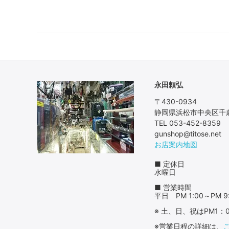
永田頼弘
〒430-0934
静岡県浜松市中央区千歳
TEL 053-452-8359
gunshop@titose.net
お店案内地図
■ 定休日
水曜日
■ 営業時間
平日 PM 1:00～PM 9
※ 土、日、祝はPM1
※営業日程の詳細は、