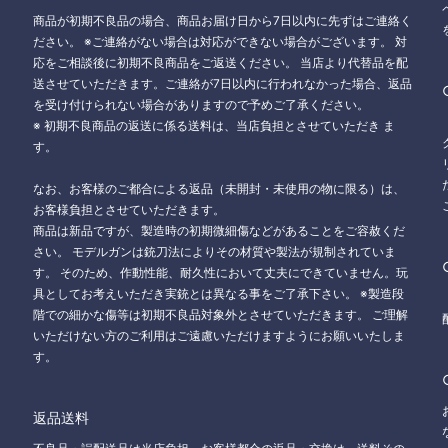
商品が初期不良品の場合、商品お届け日から7日以内に先ずはご連絡く
ださい。 ※ご連絡がない場合は対応ができない場合がございます。 対
応をご相談後に初期不良商品をご返送ください。 当店より代替品を配
送させていただきます。ご連絡が7日以内に行われなかった場合、返品
を受け付けられない場合がありますので予めご了承ください。
※ 初期不良商品の返送に係る送料は、当店負担とさせていただき ま
す。
なお、お客様のご都合による返品（未開封・未使用の物に限る）は、
お客様負担とさせていただきます。
商品は新品ですが、製造時の初期微細傷などがあることをご容赦くだ
さい。 モデルガンは銃刀法によりその材質や製法が規制されていま
す。 そのため、作動性能、耐久性において丈夫にできていません。玩
具としてお考えいただき実銃とは異なる事をご了承下さい。 ※製造段
階での細かな傷等は初期不良品対象外とさせていただきます。 ご理解
いただけない方のご利用はご遠慮いただけますようにお願いいたしま
す。
返品送料