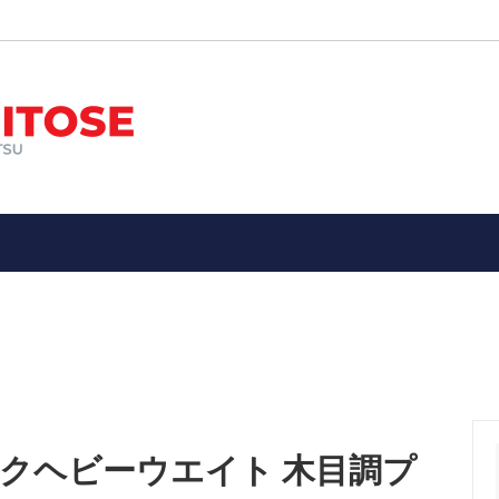
ン
オススメ！
エアガン
新入荷品
ー装備品
メ！エアガン・ガスガン・電動ガ
ミリタリーアイテム
子供向け１０歳以上用１４歳以
具・武器
警察、ポリスグッズ
縁起物
★メーカー別
ドア・サバイバル・防災用品
アウトドア（ツールナイフetc
ン、パッチ
お土産（Souvenir）・ 縁起
etc）
ラックヘビーウエイト 木目調プ