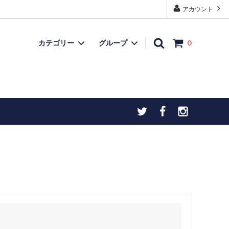
アカウント
カテゴリー
グループ
0
モデルガン
再入荷品
上用
忍者ダーツ・手裏剣ダーツ
チトセオリジナル製品
ヒストリックアイテム
お宝ボックス（委託品など）
）
こだわりの逸品
物（火打石
お宝ボックス（委託品など）