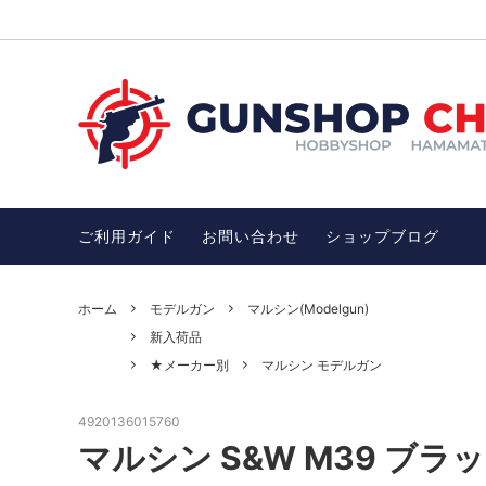
ガスガン
お買い得品SALE
電動ガ
チトセ
ガンアクセサリー
オススメ！モデルガン
サバゲ
オスス
ン
ご利用ガイド
お問い合わせ
ショップブログ
武士・忍者グッズ
護身用
忍者ダーツ・忍者グッズ・武士・武器
開運・
DENIX社（デニックス）
アウト
ホーム
モデルガン
マルシン(Modelgun)
完売品
新入荷品
その他、雑貨（インテリア、ファッショ
ワッペ
ン）
★メーカー別
マルシン モデルガン
完売品、絶版品
4920136015760
マルシン S&W M39 ブ