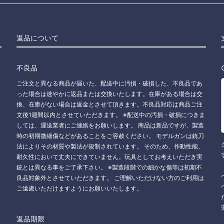
返品について
不良品
ご注文と異なる商品が届いた、配送中に汚損・破損した、不良品であ
った場合は速やかに返品または交換いたします。在庫がある場合は交
換、在庫がない場合は返金とさせて頂きます。不良品対応は商品ご注
文後1週間以内とさせていただきます。 ※配送中の汚損・破損につきま
しては、運送業者にご連絡をお願いします。 商品は新品ですが、製造
時の初期微細傷などがあることをご容赦ください。 モデルガンは銃刀
法によりその材質や製法が規制されています。 そのため、作動性能、
耐久性において丈夫にできていません。玩具としてお考えいただき実
銃とは異なる事をご了承下さい。 ※製造段階での細かな傷等は初期不
良品対象外とさせていただきます。 ご理解いただけない方のご利用は
ご遠慮いただけますようにお願いいたします。
返品期限