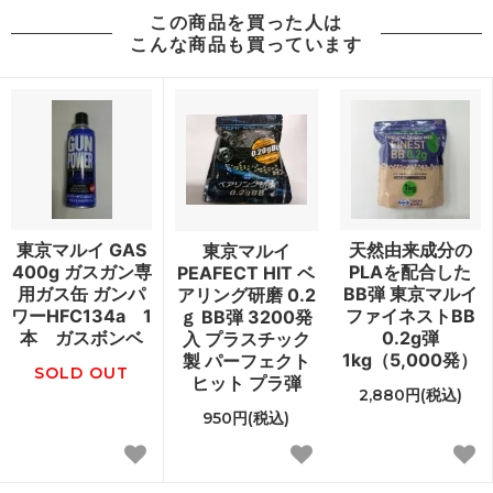
この商品を買った人は
こんな商品も買っています
東京マルイ GAS
天然由来成分の
東京マルイ
400g ガスガン専
PLAを配合した
PEAFECT HIT ベ
用ガス缶 ガンパ
BB弾 東京マルイ
アリング研磨 0.2
ワーHFC134a 1
ファイネストBB
ｇ BB弾 3200発
本 ガスボンベ
0.2g弾
入 プラスチック
1kg（5,000発）
製 パーフェクト
SOLD OUT
ヒット プラ弾
2,880円(税込)
950円(税込)