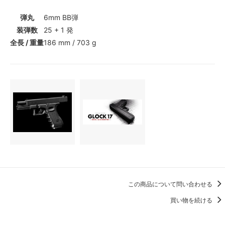
弾丸
6mm BB弾
装弾数
25 + 1 発
全長 / 重量
186 mm / 703 g
この商品について問い合わせる
買い物を続ける