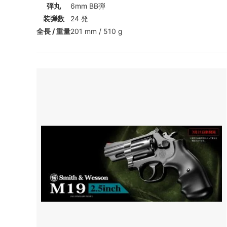
弾丸
6mm BB弾
装弾数
24 発
全長 / 重量
201 mm / 510 g