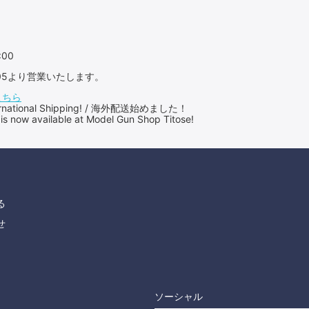
:00
：05より営業いたします。
こちら
International Shipping! / 海外配送始めました！
 is now available at Model Gun Shop Titose!
る
せ
ソーシャル