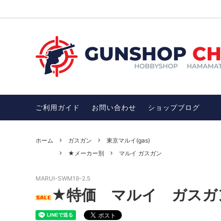
ガスガン
お買い得品SALE
電動ガ
チトセ
ガンアクセサリー
オススメ！モデルガン
サバゲ
オスス
ン
ご利用ガイド
お問い合わせ
ショップブログ
武士・忍者グッズ
護身用
忍者ダーツ・忍者グッズ・武士・武器
開運・
DENIX社（デニックス）
アウト
ホーム
ガスガン
東京マルイ(gas)
完売品
★メーカー別
マルイ ガスガン
その他、雑貨（インテリア、ファッショ
ワッペ
ン）
MARUI-SWM19-2.5
完売品、絶版品
★特価 マルイ ガスガン 