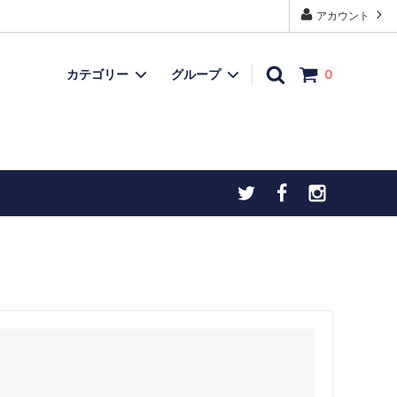
アカウント
カテゴリー
グループ
0
モデルガン
再入荷品
上用
忍者ダーツ・手裏剣ダーツ
チトセオリジナル製品
ヒストリックアイテム
お宝ボックス（委託品など）
）
こだわりの逸品
物（火打石
お宝ボックス（委託品など）