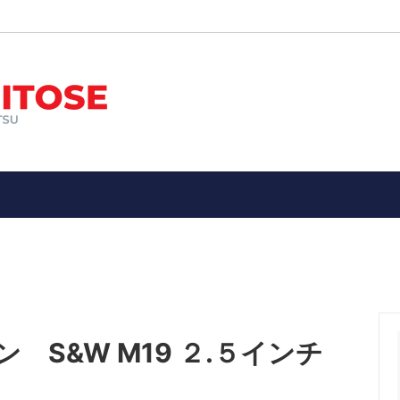
ン
オススメ！
エアガン
新入荷品
ー装備品
メ！エアガン・ガスガン・電動ガ
ミリタリーアイテム
子供向け１０歳以上用１４歳以
具・武器
警察、ポリスグッズ
縁起物
★メーカー別
ドア・サバイバル・防災用品
アウトドア（ツールナイフetc
ン、パッチ
お土産（Souvenir）・ 縁起
etc）
S&W M19 ２.５インチ