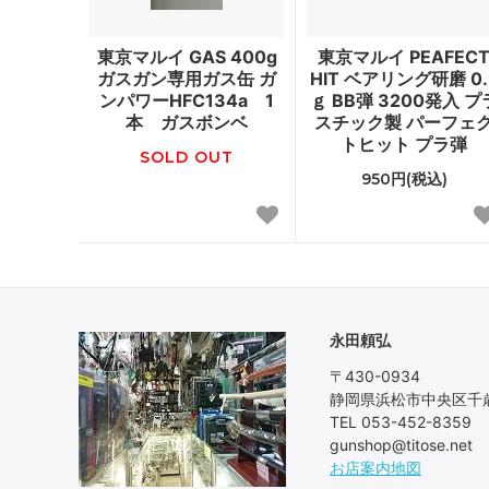
東京マルイ GAS 400g
東京マルイ PEAFEC
ガスガン専用ガス缶 ガ
HIT ベアリング研磨 0.
ンパワーHFC134a 1
ｇ BB弾 3200発入 プ
本 ガスボンベ
スチック製 パーフェ
トヒット プラ弾
SOLD OUT
950円(税込)
永田頼弘
〒430-0934
静岡県浜松市中央区千歳
TEL 053-452-8359
gunshop@titose.net
お店案内地図