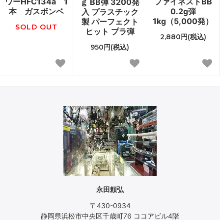
ワーHFC134a 1
ファイネストBB
ｇ BB弾 3200発
本 ガスボンベ
0.2g弾
入 プラスチック
1kg（5,000発）
製 パーフェクト
SOLD OUT
ヒット プラ弾
2,880円(税込)
950円(税込)
永田頼弘
〒430-0934
静岡県浜松市中央区千歳町76 ココアビル4階