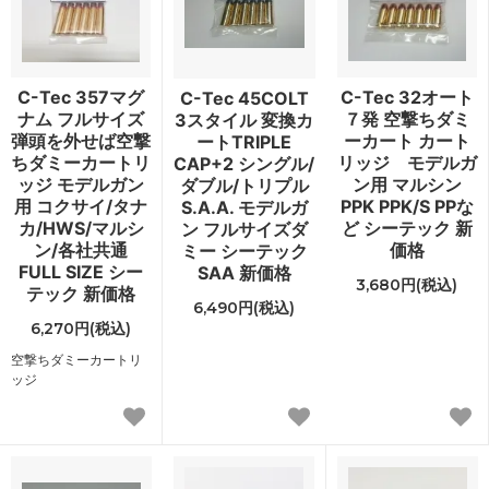
C-Tec 357マグ
C-Tec 32オート
C-Tec 45COLT
ナム フルサイズ
７発 空撃ちダミ
3スタイル 変換カ
弾頭を外せば空撃
ーカート カート
ートTRIPLE
ちダミーカートリ
リッジ モデルガ
CAP+2 シングル/
ッジ モデルガン
ン用 マルシン
ダブル/トリプル
用 コクサイ/タナ
PPK PPK/S PPな
S.A.A. モデルガ
カ/HWS/マルシ
ど シーテック 新
ン フルサイズダ
ン/各社共通
価格
ミー シーテック
FULL SIZE シー
SAA 新価格
3,680円(税込)
テック 新価格
6,490円(税込)
6,270円(税込)
空撃ちダミーカートリ
ッジ