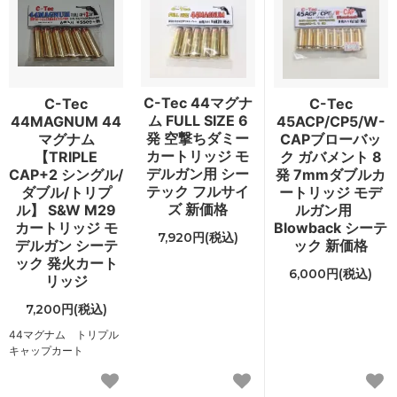
C-Tec 44マグナ
C-Tec
C-Tec
ム FULL SIZE 6
44MAGNUM 44
45ACP/CP5/W-
発 空撃ちダミー
マグナム
CAPブローバッ
カートリッジ モ
【TRIPLE
ク ガバメント 8
デルガン用 シー
CAP+2 シングル/
発 7mmダブルカ
テック フルサイ
ダブル/トリプ
ートリッジ モデ
ズ 新価格
ル】 S&W M29
ルガン用
カートリッジ モ
Blowback シーテ
7,920円(税込)
デルガン シーテ
ック 新価格
ック 発火カート
6,000円(税込)
リッジ
7,200円(税込)
44マグナム トリプル
キャップカート