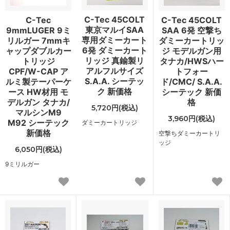
C-Tec 45COLT
C-Tec
C-Tec 45COLT
東京マルイSAA
9mmLUGER 9ミ
SAA 6発 空撃ち
専用ダミーカート
リルガー 7mmキ
ダミーカートリッ
6発 ダミーカート
ャップダブルカー
ジ モデルガン用
リッジ 真鍮製リ
トリッジ
タナカ/HWSハー
アルフルサイズ
CPF/W-CAP ア
トフォー
S.A.A. シーテッ
ルミ製テーパーケ
ド/CMC/ S.A.A.
ク 新価格
ース HW材用 モ
シーテック 新価
デルガン タナカ/
格
5,720円(税込)
マルシンM9
3,960円(税込)
M92 シーテック
ダミーカートリッジ
新価格
空撃ちダミーカートリ
ッジ
6,050円(税込)
9ミリルガー